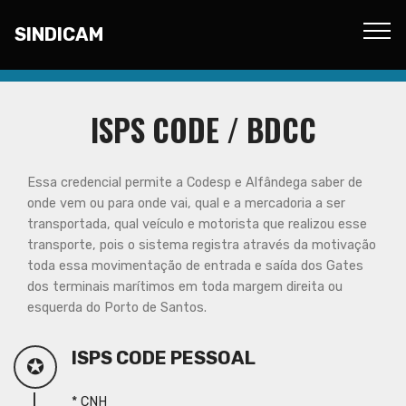
SINDICAM
ISPS CODE / BDCC
Essa credencial permite a Codesp e Alfândega saber de
onde vem ou para onde vai, qual e a mercadoria a ser
transportada, qual veículo e motorista que realizou esse
transporte, pois o sistema registra através da motivação
toda essa movimentação de entrada e saída dos Gates
dos terminais marítimos em toda margem direita ou
esquerda do Porto de Santos.
ISPS CODE PESSOAL
✪
* CNH